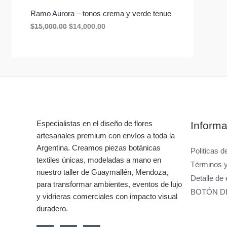
E
,
0
0
0
Ramo Aurora – tonos crema y verde tenue
N
0
.
O
C
$
15,000.00
$
14,000.00
0
0
r
u
.
0
O
i
r
0
.
g
r
0
F
i
e
.
n
n
E
a
t
l
p
R
p
r
r
i
T
i
c
c
e
Especialistas en el diseño de flores
Informa
A
e
i
artesanales premium con envíos a toda la
w
s
a
:
Argentina. Creamos piezas botánicas
Politicas d
s
$
textiles únicas, modeladas a mano en
:
1
Términos 
nuestro taller de Guaymallén, Mendoza,
$
4
Detalle de 
1
,
para transformar ambientes, eventos de lujo
5
0
BOTÓN D
y vidrieras comerciales con impacto visual
,
0
0
0
duradero.
0
.
0
0