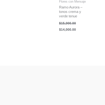
Flores con Mensaje
Ramo Aurora –
tonos crema y
verde tenue
$
15,000.00
Original
Current
$
14,000.00
price
price
was:
is:
$15,000.00.
$14,000.00.