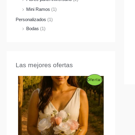
Mini Ramos
(1)
Personalizados
(1)
Bodas
(1)
Las mejores ofertas
P
Oferta!
R
O
D
U
C