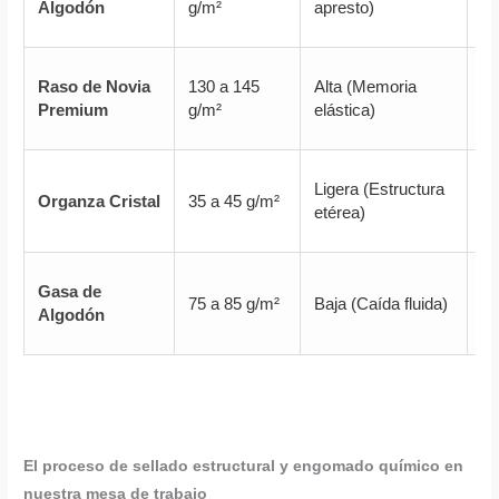
Algodón
g/m²
apresto)
(C
Raso de Novia
130 a 145
Alta (Memoria
Sa
Premium
g/m²
elástica)
co
Ligera (Estructura
Tr
Organza Cristal
35 a 45 g/m²
etérea)
to
Gasa de
75 a 85 g/m²
Baja (Caída fluida)
Ma
Algodón
El proceso de sellado estructural y engomado químico en
nuestra mesa de trabajo