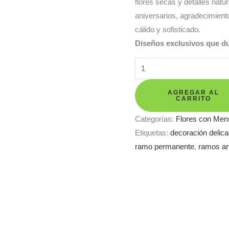
flores secas y detalles nat
aniversarios, agradecimient
cálido y sofisticado.
Diseños exclusivos que du
Ramo
Aurora
–
AGREGAR AL
CARRITO
tonos
Categorías:
Flores con Men
crema
Etiquetas:
decoración delic
y
ramo permanente
,
ramos ar
verde
tenue
cantidad