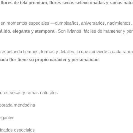
a
flores de tela premium
,
flores secas seleccionadas
y
ramas natu
 en momentos especiales —cumpleaños, aniversarios, nacimientos,
álido, elegante y atemporal
. Son livianos, fáciles de mantener y pe
 respetando tiempos, formas y detalles, lo que convierte a cada ram
cada flor tiene su propio carácter y personalidad
.
 flores secas y ramas naturales
mporada mendocina
legantes
uidados especiales