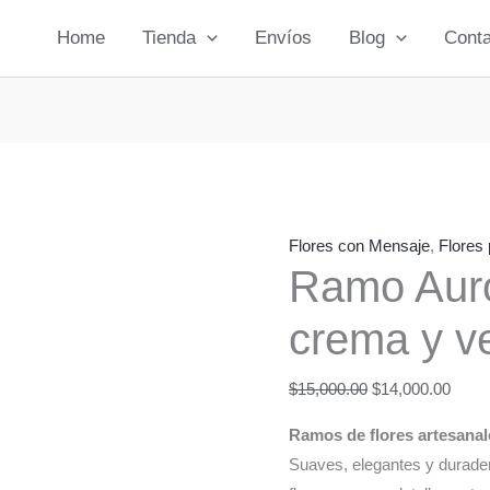
Home
Tienda
Envíos
Blog
Conta
Flores con Mensaje
,
Flores
Ramo Auro
crema y v
Original
Curre
$
15,000.00
$
14,000.00
price
price
Ramos de flores artesana
was:
is:
Suaves, elegantes y durader
$15,000.00.
$14,0