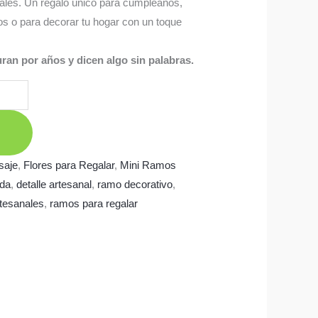
urales. Un regalo único para cumpleaños,
os o para decorar tu hogar con un toque
ran por años y dicen algo sin palabras.
saje
,
Flores para Regalar
,
Mini Ramos
ada
,
detalle artesanal
,
ramo decorativo
,
tesanales
,
ramos para regalar