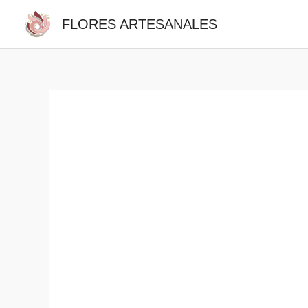
Ir
FLORES ARTESANALES
¡Oferta!
al
contenido