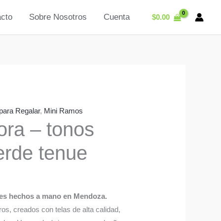
cto
Sobre Nosotros
Cuenta
$
0.00
 para Regalar
,
Mini Ramos
ra – tonos
erde tenue
nt
les hechos a mano en Mendoza.
os, creados con telas de alta calidad,
00.00.