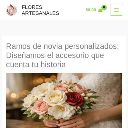
Ir
FLORES
$
0.00
al
ARTESANALES
contenido
Ramos de novia personalizados:
Diseñamos el accesorio que
cuenta tu historia