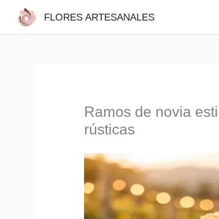
Ir
FLORES ARTESANALES
al
contenido
Ramos de novia estil
rústicas