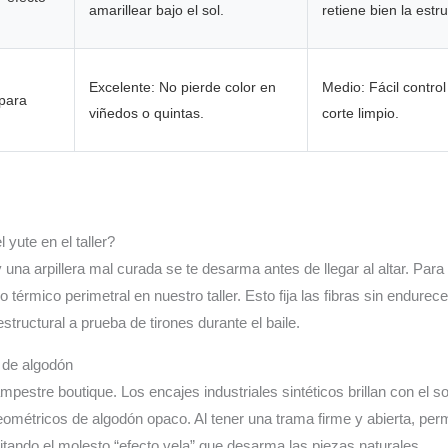
amarillear bajo el sol.
retiene bien la estr
Excelente: No pierde color en
Medio: Fácil control
 para
viñedos o quintas.
corte limpio.
yute en el taller?
na arpillera mal curada se te desarma antes de llegar al altar. Para
 térmico perimetral en nuestro taller. Esto fija las fibras sin endurec
tructural a prueba de tirones durante el baile.
e de algodón
mpestre boutique. Los encajes industriales sintéticos brillan con el so
étricos de algodón opaco. Al tener una trama firme y abierta, permi
itando el molesto “efecto vela” que desarma las piezas naturales.