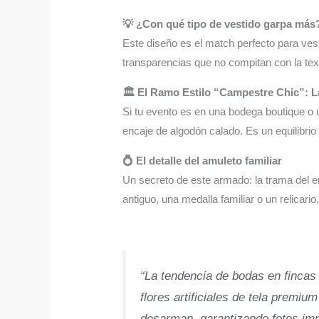
💡 ¿Con qué tipo de vestido garpa más
Este diseño es el match perfecto para vest
transparencias que no compitan con la tex
🏛️ El Ramo Estilo “Campestre Chic”: L
Si tu evento es en una bodega boutique o u
encaje de algodón calado. Es un equilibrio v
💍 El detalle del amuleto familiar
Un secreto de este armado: la trama del 
antiguo, una medalla familiar o un relicario,
“La tendencia de bodas en fincas 
flores artificiales de tela premi
desarman, garantizando fotos imp