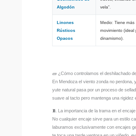
Algodón
vela”.
Linones
Medio: Tiene más
Rústicos
movimiento (ideal
Opacos
dinamismo).
🧱 ¿Cómo controlamos el deshilachado del 
En Mendoza el viento zonda no perdona, y u
yute natural pasa por un proceso de sellado
suave al tacto pero mantenga una rigidez es
🧵 La importancia de la trama en el encaj
No cualquier encaje sirve para un estilo ca
laburamos exclusivamente con encajes geom
te toca una tarde ventosa en un viñedo, ev