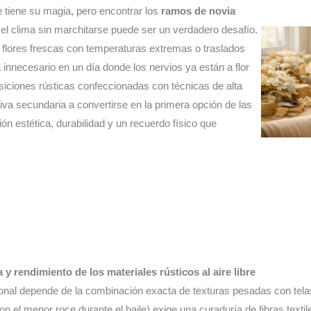
re tiene su magia, pero encontrar los
ramos de novia
el clima sin marchitarse puede ser un verdadero desafío.
r flores frescas con temperaturas extremas o traslados
 innecesario en un día donde los nervios ya están a flor
siciones rústicas confeccionadas con técnicas de alta
iva secundaria a convertirse en la primera opción de las
n estética, durabilidad y un recuerdo físico que
 rendimiento de los materiales rústicos al aire libre
ional depende de la combinación exacta de texturas pesadas con telas
n el menor roce durante el baile) exige una curaduría de fibras texti