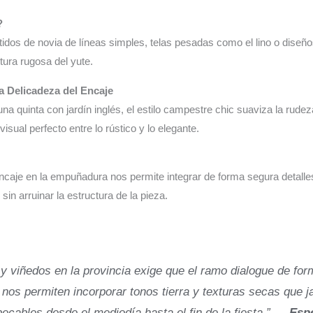
?
idos de novia de líneas simples, telas pesadas como el lino o diseños
tura rugosa del yute.
a Delicadeza del Encaje
na quinta con jardín inglés, el estilo campestre chic suaviza la rudez
isual perfecto entre lo rústico y lo elegante.
encaje en la empuñadura nos permite integrar de forma segura detall
 sin arruinar la estructura de la pieza.
y viñedos en la provincia exige que el ramo dialogue de form
um nos permiten incorporar tonos tierra y texturas secas que 
ecables desde el mediodía hasta el fin de la fiesta.” —
Espe