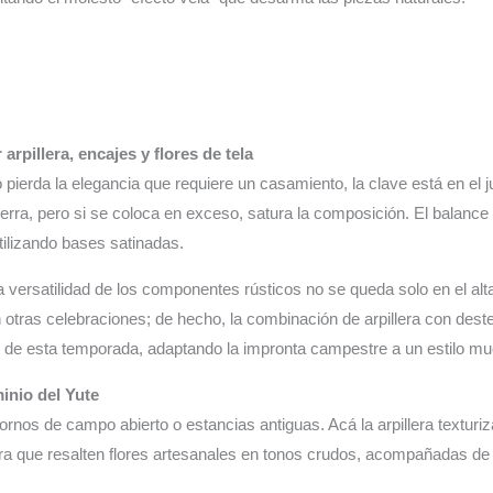
arpillera, encajes y flores de tela
pierda la elegancia que requiere un casamiento, la clave está en el ju
 tierra, pero si se coloca en exceso, satura la composición. El balan
utilizando bases satinadas.
la versatilidad de los componentes rústicos no se queda solo en el a
 otras celebraciones; de hecho, la combinación de arpillera con destel
s
de esta temporada, adaptando la impronta campestre a un estilo mu
inio del Yute
tornos de campo abierto o estancias antiguas. Acá la arpillera textur
ara que resalten flores artesanales en tonos crudos, acompañadas de f