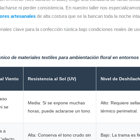
ilacharse ni perder consistencia. En nuestro taller nos especializam
lores artesanales
de alta costura que se la bancan toda la noche inta
ales clave para la confección rústica bajo condiciones reales de us
cnico de materiales textiles para ambientación floral en entornos 
al Viento
Resistencia al Sol (UV)
Nivel de Deshilac
peso
Media: Si se expone muchas
Alto: Requiere sell
ni se
horas, puede aclararse un tono.
térmico perimetral.
a a
Alta: Conserva el tono crudo sin
Bajo: La trama es f
 “efecto