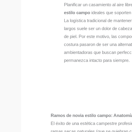
Planificar un casamiento al aire lib
estilo campo
ideales que soporten 
La logística tradicional de mantene
largos suele ser un dolor de cabeza
de piel. Por este motivo, las compo
costura pasaron de ser una alternat
ambientadoras que buscan perfecció
permanezca intacto para siempre.
Ramos de novia estilo campo: Anatomía y
El éxito de una estética campestre profes
ramas secas naturales (que se quiebran co